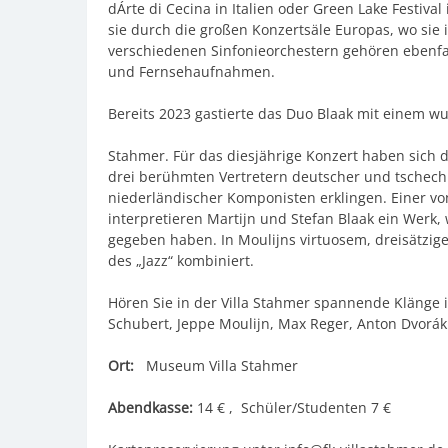
dÁrte di Cecina in Italien oder Green Lake Festiva
sie durch die großen Konzertsäle Europas, wo sie 
verschiedenen Sinfonieorchestern gehören ebenfa
und Fernsehaufnahmen.
Bereits 2023 gastierte das Duo Blaak mit einem w
Stahmer. Für das diesjährige Konzert haben sich 
drei berühmten Vertretern deutscher und tschechi
niederländischer Komponisten erklingen. Einer von 
interpretieren Martijn und Stefan Blaak ein Werk,
gegeben haben. In Moulijns virtuosem, dreisätzig
des „Jazz“ kombiniert.
Hören Sie in der Villa Stahmer spannende Klänge 
Schubert, Jeppe Moulijn, Max Reger, Anton Dvorák 
Ort:
Museum Villa Stahmer
Abendkasse:
14 € , Schüler/Studenten 7 €