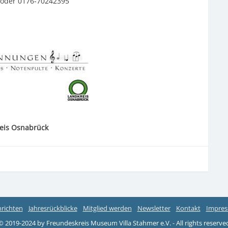
oder 0176-70242395
reis Osnabrück
richten
Jahresrückblicke
Mitglied werden
Newsletter
Kontakt
Impres
© 2019-2024 by Freundeskreis Museum Villa Stahmer e.V. - All rights reserve