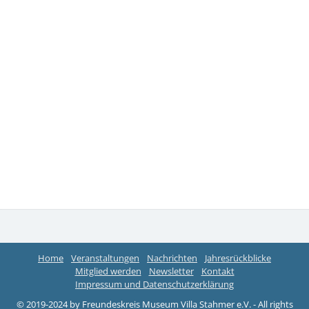
Home
Veranstaltungen
Nachrichten
Jahresrückblicke
Mitglied werden
Newsletter
Kontakt
Impressum und Datenschutzerklärung
© 2019-2024 by Freundeskreis Museum Villa Stahmer e.V. - All rights