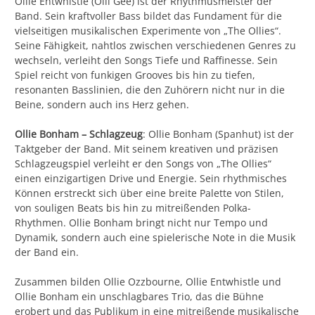
Ollie Entwhistle (Olli Gee) ist der Rhythmusmeister der
Band. Sein kraftvoller Bass bildet das Fundament für die
vielseitigen musikalischen Experimente von „The Ollies“.
Seine Fähigkeit, nahtlos zwischen verschiedenen Genres zu
wechseln, verleiht den Songs Tiefe und Raffinesse. Sein
Spiel reicht von funkigen Grooves bis hin zu tiefen,
resonanten Basslinien, die den Zuhörern nicht nur in die
Beine, sondern auch ins Herz gehen.
Ollie Bonham – Schlagzeug
: Ollie Bonham (Spanhut) ist der
Taktgeber der Band. Mit seinem kreativen und präzisen
Schlagzeugspiel verleiht er den Songs von „The Ollies“
einen einzigartigen Drive und Energie. Sein rhythmisches
Können erstreckt sich über eine breite Palette von Stilen,
von souligen Beats bis hin zu mitreißenden Polka-
Rhythmen. Ollie Bonham bringt nicht nur Tempo und
Dynamik, sondern auch eine spielerische Note in die Musik
der Band ein.
Zusammen bilden Ollie Ozzbourne, Ollie Entwhistle und
Ollie Bonham ein unschlagbares Trio, das die Bühne
erobert und das Publikum in eine mitreißende musikalische