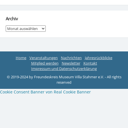
Archiv
Archiv
Home
Veranstaltungen
Nachrichten
Jahresrückblicke
Mitglied werden
Newsletter
Kontakt
Impressum und Datenschutzerklärung
© 2019-2024 by Freundeskreis Museum Villa Stahmer e.V. - All rights
reserved
Cookie Consent Banner von Real Cookie Banner